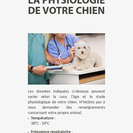
LA PHYSIOLOGIE
DE VOTRE CHIEN
FEUILLE DE LIAISON
PRISE DE RDV
Les données indiquées ci-dessous peuvent
varier selon la race, l'âge et le stade
physiologique de votre chien. N'hésitez pas à
nous demander des renseignements
concernant votre propre animal.
Température
:
38°C - 39°C
Fréquence respiratoire
: