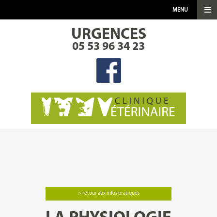
MENU
URGENCES
CLINIQUE
05 53 96 34 23
SERVICES
INFOS UTILES
FICHES THÉMATIQUES
ACTUALITÉS
MÉDIA
> retour aux infos pratiques
CONTACT