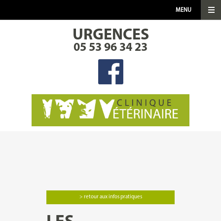
MENU
URGENCES
CLINIQUE
05 53 96 34 23
SERVICES
INFOS UTILES
FICHES THÉMATIQUES
ACTUALITÉS
MÉDIA
> retour aux infos pratiques
CONTACT