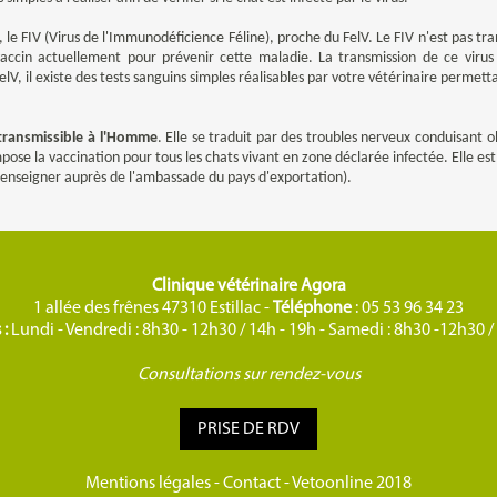
, le FIV (Virus de l'Immunodéficience Féline), proche du FelV. Le FIV n'est pas 
accin actuellement pour prévenir cette maladie. La transmission de ce virus
V, il existe des tests sanguins simples réalisables par votre vétérinaire permetta
 transmissible à l'Homme
. Elle se traduit par des troubles nerveux conduisant ob
impose la vaccination pour tous les chats vivant en zone déclarée infectée. Elle est
 renseigner auprès de l'ambassade du pays d'exportation).
Clinique vétérinaire Agora
1 allée des frênes 47310 Estillac -
Téléphone
: 05 53 96 34 23
 :
Lundi - Vendredi : 8h30 - 12h30 / 14h - 19h - Samedi : 8h30 -12h30 
Consultations sur rendez-vous
PRISE DE RDV
Mentions légales
-
Contact
-
Vetoonline 2018