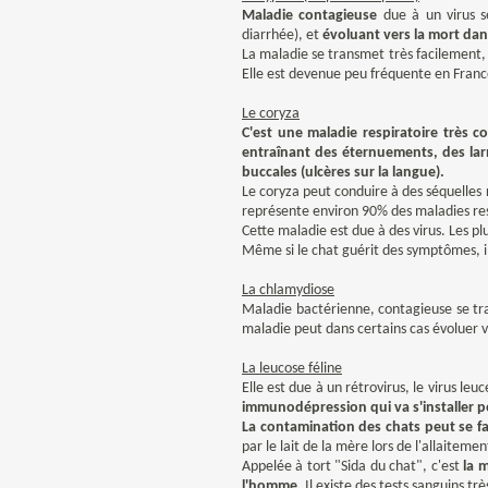
Maladie contagieuse
due à un virus 
diarrhée), et
évoluant vers la mort dan
La maladie se transmet très facilement
,
Elle est devenue peu fréquente en Fran
Le coryza
C'est une maladie respiratoire très 
entraînant des éternuements, des larm
buccales (ulcères sur la langue).
Le coryza
peut conduire à des séquelles 
représente environ 90% des maladies respi
Cette maladie est due à des virus. Les pl
Même si le chat guérit des symptômes, il
La chlamydiose
Maladie bactérienne, contagieuse se tr
maladie peut dans certains cas évoluer v
La leucose féline
Elle est due à un rétrovirus, le virus leu
immunodépression qui va s'installer p
La contamination des chats peut se fai
par le lait de la mère lors de l'allaitem
Appelée à tort "Sida du chat"
, c'est
la 
l'homme.
Il existe des tests sanguins très