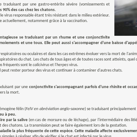
se traduisant par une
gastro-entérite sévère
(vomissements et
s 90% des cas chez les chatons
.
 le virus responsable étant très résistant dans le milieu extérieur.
ce actuellement, notamment grâce à la vaccination.
contagieuse se traduisant par un rhume et une conjonctivite
oiements et une toux. Elle peut aussi s'accompagner d'une baisse d'appétit 
respiratoires ou oculaires
et dans les cas extrêmes évoluer vers la mort de l'anim
ratoires du chat. Les chats de tous âges et de toutes races sont atteints, quel q
us fréquents sont le
calicivirus
et l'
herpes
virus.
 peut rester porteur des virus et continuer à contaminer d'autres chats.
aduisant par une
conjonctivite s'accompagnant parfois d'une rhinite et oc
ers la mort.
cémogène félin (
FelV en abréviation anglo-saxonne
) se traduisant principalemen
eu à peu.
re par la salive
(en cas de morsure ou de léchage), par l'intermédiaire des lit
ent des chatons. La transmission peut se faire également lors de la gestation.
maladie la plus fréquente de cette espèce
.
Cette maladie affecte exclusivement
 simples à réaliser afin de vérifier si le chat est infecté par le virus.